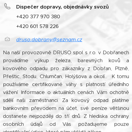
Dispečer dopravy, objednávky svozů
+420 377 970 380
+420 601 578 226
druso.dobrany@seznam.cz
Na naší provozovně DRUSO spol. s r.o. v Dobřanech
provádíme výkup železa, barevných kovů a
kovového odpadu pro zákazníky z Dobřan, Plzně,
Přeštic, Stodu, Chlumčan, Holýšova a okolí... K tomu
používáme certifikované váhy s platností úředního
vážení. Informace o aktuálních cenách Vám ochotně
sdělí naši zaměstnanci. Za kovový odpad platíme
bankovním převodem na účet, své peníze většinou
dostanete nejpozději do tří dnů. Z hlediska ochrany
osobních údajů od Vás požadujeme pouze